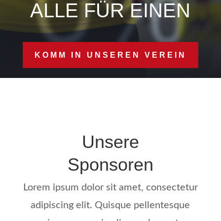
ALLE FÜR EINEN
KOMM IN UNSE­REN VEREIN
Unse­re
Spon­so­ren
Lorem ipsum dolor sit amet, con­sec­te­tur
adi­pi­scing elit. Quis­que pel­len­tes­que