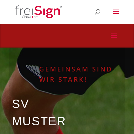
GEMEIN­SAM SIND
WIR STARK!
SV
MUS­TER