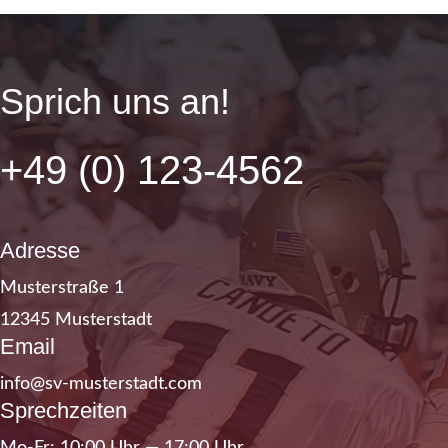
Sprich uns an!
+49 (0) 123‑4562
Adres­se
Mus­ter­stra­ße 1
12345 Mus­ter­stadt
Email
info@sv-musterstadt.com
Sprech­zei­ten
Mo-Fr: 10:00 Uhr — 17:00 Uhr