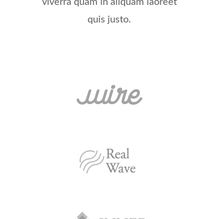
viver­ra quam in ali­quam lao­reet
quis justo.