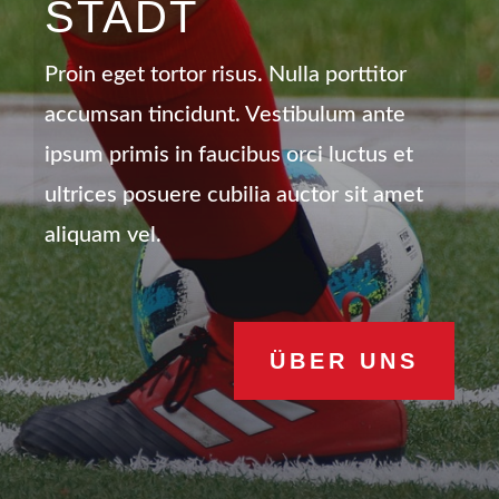
STADT
Pro­in eget tor­tor risus. Nulla port­ti­tor
accum­san tin­cidunt. Ves­ti­bu­lum ante
ipsum pri­mis in fau­ci­bus orci luc­tus et
ultri­ces posue­re cubi­lia auc­tor sit amet
ali­quam vel.
ÜBER UNS