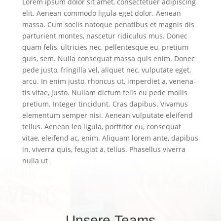
Lorem ipsum dolor sit amet, con­sec­te­tuer adi­pi­scing
elit. Aene­an com­mo­do ligu­la eget dolor. Aene­an
mas­sa. Cum soci­is nato­que pena­ti­bus et mag­nis dis
par­tu­ri­ent mon­tes, nasce­tur ridi­cu­lus mus. Donec
quam felis, ultri­ci­es nec, pel­len­tes­que eu, pre­ti­um
quis, sem. Nulla con­se­quat mas­sa quis enim. Donec
pede jus­to, frin­gil­la vel, ali­quet nec, vul­pu­ta­te eget,
arcu. In enim jus­to, rhon­cus ut, imper­diet a, venena­
tis vitae, jus­to. Null­am dic­tum felis eu pede mol­lis
pre­ti­um. Inte­ger tin­cidunt. Cras dapi­bus. Viva­mus
ele­mentum sem­per nisi. Aene­an vul­pu­ta­te eleifend
tel­lus. Aene­an leo ligu­la, port­ti­tor eu, con­se­quat
vitae, eleifend ac, enim. Ali­quam lorem ante, dapi­bus
in, viver­ra quis, feu­gi­at a, tel­lus. Pha­sel­lus viver­ra
nulla ut
Unse­re Teams