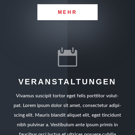
MEHR

VER­AN­STAL­TUN­GEN
Viva­mus sus­ci­pit tor­tor eget felis port­ti­tor volut­
pat. Lorem ipsum dolor sit amet, con­sec­te­tur adi­pi­
scing elit. Mau­ris blan­dit ali­quet elit, eget tin­cidunt
nibh pul­vi­nar a. Ves­ti­bu­lum ante ipsum pri­mis in
fau­ci­bus orci luc­tus et ultri­ces posue­re cubi­lia