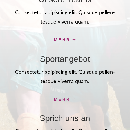
Con­sec­te­tur adi­pi­scing elit. Quis­que pel­len­
tes­que viver­ra quam.
MEHR
Sport­an­ge­bot
Con­sec­te­tur adi­pi­scing elit. Quis­que pel­len­
tes­que viver­ra quam.
MEHR
Sprich uns an