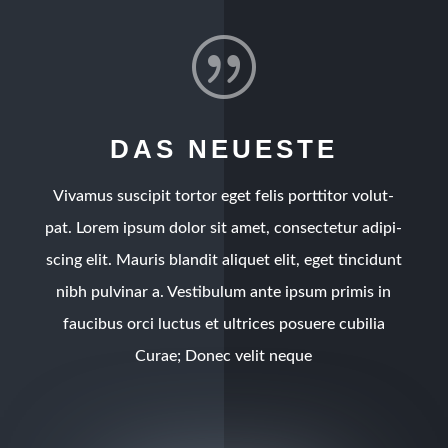
|
DAS NEU­ES­TE
Viva­mus sus­ci­pit tor­tor eget felis port­ti­tor volut­
pat. Lorem ipsum dolor sit amet, con­sec­te­tur adi­pi­
scing elit. Mau­ris blan­dit ali­quet elit, eget tin­cidunt
nibh pul­vi­nar a. Ves­ti­bu­lum ante ipsum pri­mis in
fau­ci­bus orci luc­tus et ultri­ces posue­re cubi­lia
Curae; Donec velit neque