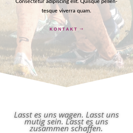
Con­sec­te­tur adi­pi­scing elit. Quis­que pel­len­
tes­que viver­ra quam.
KON­TAKT
Lasst es uns wagen. Lasst uns
mutig sein. Lasst es uns
zusam­men schaffen.