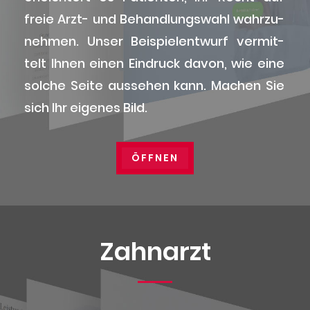
freie Arzt- und Behand­lungs­wahl wahr­zu­
neh­men. Unser Bei­spiel­ent­wurf ver­mit­
telt Ihnen einen Ein­druck davon, wie eine
sol­che Sei­te aus­se­hen kann. Machen Sie
sich Ihr eige­nes Bild.
ÖFF­NEN
Zahn­arzt