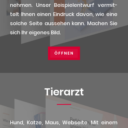
neh­men. Unser Bei­spiel­ent­wurf ver­mit­
telt Ihnen einen Ein­druck davon, wie eine
sol­che Sei­te aus­se­hen kann. Machen Sie
sich Ihr eige­nes Bild.
ÖFF­NEN
Tier­arzt
Hund, Kat­ze, Maus, Web­sei­te. Mit einem