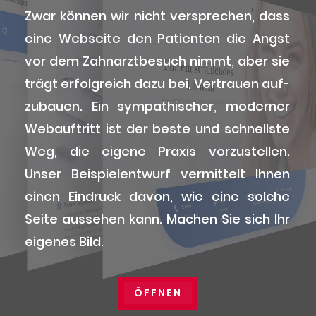
Zwar kön­nen wir nicht ver­spre­chen, dass
eine Web­sei­te den Pati­en­ten die Angst
vor dem Zahn­arzt­be­such nimmt, aber sie
trägt erfolg­reich dazu bei, Ver­trau­en auf­
zu­bau­en. Ein sym­pa­thi­scher, moder­ner
Web­auf­tritt ist der bes­te und schnells­te
Weg, die eige­ne Pra­xis vor­zu­stel­len.
Unser Bei­spiel­ent­wurf ver­mit­telt Ihnen
einen Ein­druck davon, wie eine sol­che
Sei­te aus­se­hen kann. Machen Sie sich Ihr
eige­nes Bild.
ÖFF­NEN