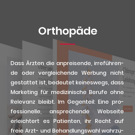
Ortho­pä­de
Dass Ärz­ten die anprei­sen­de, irre­füh­ren­
de oder ver­glei­chen­de Wer­bung nicht
gestat­tet ist, bedeu­tet kei­nes­wegs, dass
Mar­ke­ting für medi­zi­ni­sche Beru­fe ohne
Rele­vanz bleibt. Im Gegen­teil: Eine pro­
fes­sio­nel­le, anspre­chen­de Web­sei­te
erleich­tert es Pati­en­ten, ihr Recht auf
freie Arzt- und Behand­lungs­wahl wahr­zu­