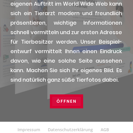
eige­nen Auf­tritt im World Wide Web kann
sich ein Tier­arzt modern und freund­lich
prä­sen­tie­ren, wich­ti­ge Infor­ma­tio­nen
schnell ver­mit­teln und zur ers­ten Adres­se
für Tier­be­sit­zer wer­den. Unser Bei­spiel­
ent­wurf ver­mit­telt Ihnen einen Ein­druck
davon, wie eine sol­che Sei­te aus­se­hen
kann. Machen Sie sich Ihr eige­nes Bild. Es
sind natür­lich ganz süße Tier­fo­tos dabei.
ÖFF­NEN
Impres­sum
Daten­schutz­er­klä­rung
AGB