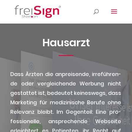
Haus­arzt
Dass Ärz­ten die anprei­sen­de, irre­füh­ren­
de oder ver­glei­chen­de Wer­bung nicht
gestat­tet ist, bedeu­tet kei­nes­wegs, dass
Mar­ke­ting für medi­zi­ni­sche Beru­fe ohne
Rele­vanz bleibt. Im Gegen­teil: Eine pro­
fes­sio­nel­le, anspre­chen­de Web­sei­te
erleich­tert es Pati­en­ten, ihr Recht auf